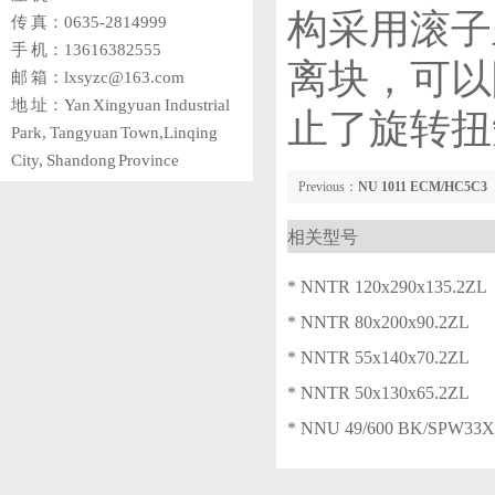
构采用滚子
传 真：0635-2814999
手 机：13616382555
离块，可以
邮 箱：lxsyzc@163.com
地 址：Yan Xingyuan Industrial
止了旋转扭
Park, Tangyuan Town,Linqing
City, Shandong Province
Previous：
NU 1011 ECM/HC5C3
相关型号
* NNTR 120x290x135.2ZL
* NNTR 80x200x90.2ZL
* NNTR 55x140x70.2ZL
* NNTR 50x130x65.2ZL
* NNU 49/600 BK/SPW33X