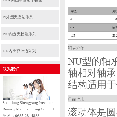
NUP内圈单挡边平挡圈
内径
外
N外圈无挡边系列
60
130
cor
疲
NU内圈无挡边系列
163
21.
轴承介绍
RN内圈双挡边系列
NU型的轴
联系我们
轴相对轴承
结构适用于
产品应用
Shandong Shengyang Precision
滚动体是圆
Bearing Manufacturing Co., Ltd.
座 机：0635-2814888