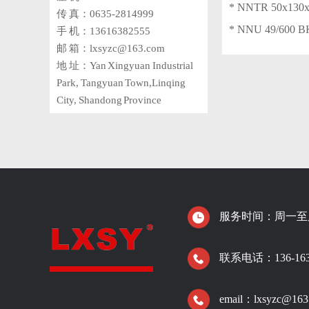
* NNTR 50x130x
传 真：0635-2814999
* NNU 49/600 
手 机：13616382555
邮 箱：lxsyzc@163.com
地 址：Yan Xingyuan Industrial
Park, Tangyuan Town,Linqing
City, Shandong Province
服务时间：周一至周日
联系电话：136-1638
email：lxsyzc@163