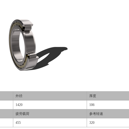
外径
厚度
1420
106
疲劳载荷
参考转速
455
320