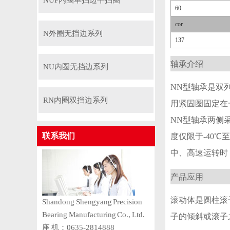
NUP内圈单挡边平挡圈
60
cor
N外圈无挡边系列
137
轴承介绍
NU内圈无挡边系列
NN型轴承是双
RN内圈双挡边系列
用紧固圈固定在
NN型轴承两侧
联系我们
度仅限于-40
中、高速运转时
产品应用
滚动体是圆柱滚
Shandong Shengyang Precision
Bearing Manufacturing Co., Ltd.
子的倾斜或滚子
座 机：0635-2814888