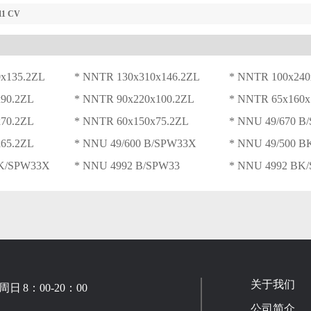
11 CV
x135.2ZL
* NNTR 130x310x146.2ZL
* NNTR 100x240
90.2ZL
* NNTR 90x220x100.2ZL
* NNTR 65x160x
70.2ZL
* NNTR 60x150x75.2ZL
* NNU 49/670 B
65.2ZL
* NNU 49/600 B/SPW33X
* NNU 49/500 
BK/SPW33X
* NNU 4992 B/SPW33
* NNU 4992 BK
关于我们
 8：00-20：00
公司简介