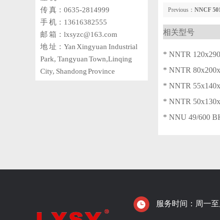
传 真：0635-2814999
Previous：
NNCF 50
手 机：13616382555
相关型号
邮 箱：lxsyzc@163.com
地 址：Yan Xingyuan Industrial
* NNTR 120x290
Park, Tangyuan Town,Linqing
* NNTR 80x200x
City, Shandong Province
* NNTR 55x140x
* NNTR 50x130x
* NNU 49/600 
服务时间：周一至周日