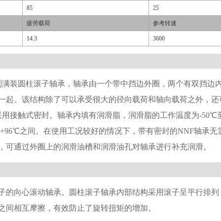
85
25
疲劳载荷
参考转速
14.3
3600
列满装圆柱滚子轴承，轴承由一个带中挡边外圈，两个有双挡边
一起。该结构除了可以承受很大的径向载荷和轴向载荷之外，还
采用接触式密封。轴承内填有润滑脂，润滑脂的工作温度为-50℃
℃至+96℃之间。在使用工况较好的情况下，带有密封的NNF轴
，可通过外圈上的润滑油槽和润滑油孔对轴承进行补充润滑。
子的向心滚动轴承。圆柱滚子轴承内部结构采用滚子呈平行排列
之间相互摩擦，有效防止了旋转扭矩的增加。