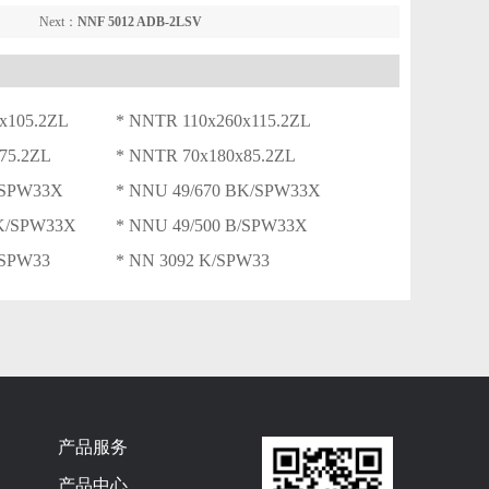
Next：
NNF 5012 ADB-2LSV
x105.2ZL
* NNTR 110x260x115.2ZL
75.2ZL
* NNTR 70x180x85.2ZL
/SPW33X
* NNU 49/670 BK/SPW33X
BK/SPW33X
* NNU 49/500 B/SPW33X
/SPW33
* NN 3092 K/SPW33
产品服务
产品中心